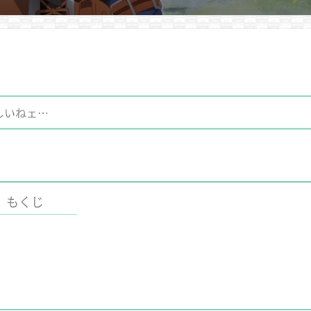
しいねェ…
もくじ