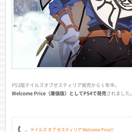
PS3版テイルズオブゼスティリア発売から１年半。
Welcome Price（廉価版）としてPS4で発売
されました
テイルズ オブ ゼスティリア Welcome Price!!