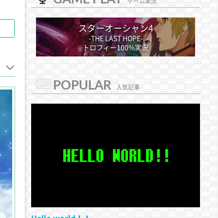
ゲーム実況
スターオーシャン4
-THE LAST HOPE-
トロフィー100%実況
POPULAR
人気記事
Hello world！！