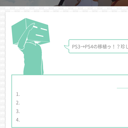
PS3→PS4の移植ゥ！？珍