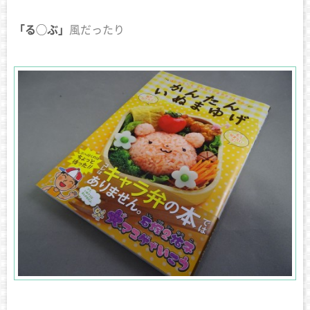
「る◯ぶ」
風だったり