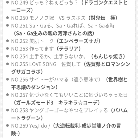
NO.249 どっち？ねぇどっち？
（ドラゴンクエストヒ
ーローズ）
NO.250 モノノフ塚 VS ラスボス
（討鬼伝 極）
NO.251 Sa・Gaる、Sa・Gaれば、Sa・Gaる時
（Sa・Ga生みの親の河津さんとの話）
NO.252 美肌トーク
（エンペラーズサガ）
NO.253 作ってます
（テラリア）
NO.254 土手るか、土手らないか。
（もんじゃ焼き）
NO.255 LOVE SONG 佐賀して
（佐賀県とロマンシン
グサガコラボ）
NO.256 サイトーがハマる（違う意味で）
（世界樹と
不思議のダンジョン）
NO.257 気づかなくてもいいことに気づいちゃった日
（ガールズモード3 キラキラ☆コーデ）
NO.258 ヤングゴーゴーなやつをプレイする
（バハム
ートラグーン）
NO.259 Yes,I do /
（大逆転裁判-成歩堂龍ノ介の冒
険-）